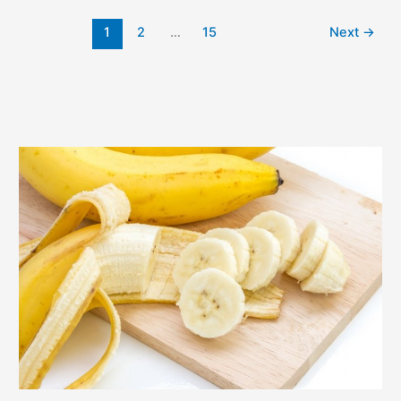
1
2
…
15
Next
→