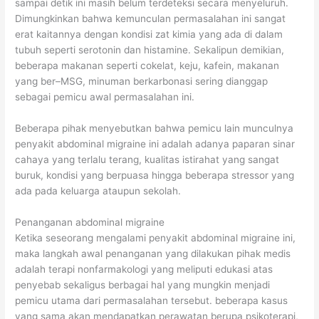
sampai detik ini masih belum terdeteksi secara menyeluruh.
b
u
Dimungkinkan bahwa kemunculan permasalahan ini sangat
u
r
erat kaitannya dengan kondisi zat kimia yang ada di dalam
tubuh seperti serotonin dan histamine. Sekalipun demikian,
h
B
beberapa makanan seperti cokelat, keju, kafein, makanan
e
yang ber–MSG, minuman berkarbonasi sering dianggap
r
sebagai pemicu awal permasalahan ini.
a
Beberapa pihak menyebutkan bahwa pemicu lain munculnya
t
penyakit abdominal migraine ini adalah adanya paparan sinar
B
cahaya yang terlalu terang, kualitas istirahat yang sangat
a
buruk, kondisi yang berpuasa hingga beberapa stressor yang
d
ada pada keluarga ataupun sekolah.
a
Penanganan abdominal migraine
n
Ketika seseorang mengalami penyakit abdominal migraine ini,
maka langkah awal penanganan yang dilakukan pihak medis
adalah terapi nonfarmakologi yang meliputi edukasi atas
penyebab sekaligus berbagai hal yang mungkin menjadi
pemicu utama dari permasalahan tersebut. beberapa kasus
yang sama akan mendapatkan perawatan berupa psikoterapi,