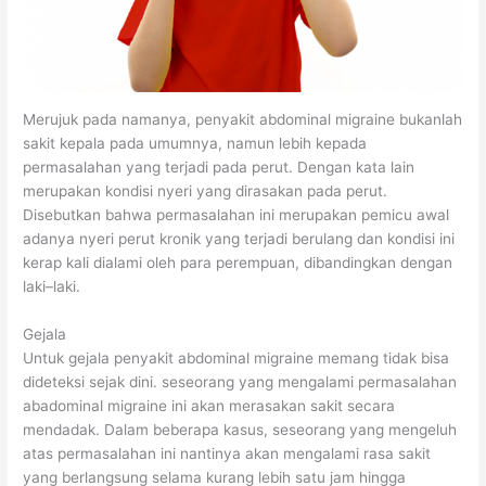
u
k
b
B
h
k
K
e
u
a
K
e
l
a
t
e
s
i
h
d
Merujuk pada namanya, penyakit abdominal migraine bukanlah
s
e
t
d
a
sakit kepala pada umumnya, namun lebih kepada
permasalahan yang terjadi pada perut. Dengan kata lain
e
h
p
a
n
merupakan kondisi nyeri yang dirasakan pada perut.
h
a
a
n
m
Disebutkan bahwa permasalahan ini merupakan pemicu awal
a
t
d
S
u
adanya nyeri perut kronik yang terjadi berulang dan kondisi ini
t
a
a
a
r
kerap kali dialami oleh para perempuan, dibandingkan dengan
laki–laki.
a
n
o
y
a
n
r
u
h
Gejala
y
a
r
Untuk gejala penyakit abdominal migraine memang tidak bisa
a
n
a
dideteksi sejak dini. seseorang yang mengalami permasalahan
abadominal migraine ini akan merasakan sakit secara
n
g
n
mendadak. Dalam beberapa kasus, seseorang yang mengeluh
g
d
u
atas permasalahan ini nantinya akan mengalami rasa sakit
S
e
n
yang berlangsung selama kurang lebih satu jam hingga