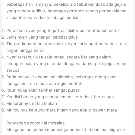
a
w
t
beberapa hari lamanya. Sekalipun disebutkan tidak ada gejala
n
a
u
yang sangat terlihat, beberapa pertanda umum permasalahan
ini diantaranya adalah sebagai berikut.
g
s
k
a
a
M
Perasaan nyeri yang terjadi di sekitar pusar ataupun perut
t
e
Jenis nyeri yang terjadi bersifat difus
d
m
Tingkat keparahan atas kondisi nyeri ini sangat bervariasi, dari
ringan hingga berat
i
b
Nyeri tersebut bisa saja terjadi secara berulang dalam
P
a
hitungan bulan yang ditandai dengan adanya pola gejala yang
e
n
serupa
r
t
Pada penyakit abdominal migraine, beberapa orang akan
l
u
mengalami rasa mual dan ingin muntah
Raut muka akan terlihat sangat pucat
u
M
Kondisi badan yang sangat lemas serta tidak bertenaga
k
e
Menurunnya nafsu makan
a
n
Munculnya kantung mata hitam yang ada di bawah mata
n
g
Penyebab abdominal migraine
T
a
Mengenai penyebab munculnya penyakit abdominal migraine
u
t