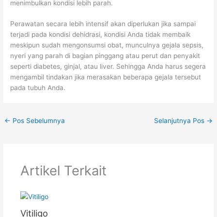
menimbulkan kondisi lebih parah.
b
u
u
r
Perawatan secara lebih intensif akan diperlukan jika sampai
terjadi pada kondisi dehidrasi, kondisi Anda tidak membaik
h
B
meskipun sudah mengonsumsi obat, munculnya gejala sepsis,
e
nyeri yang parah di bagian pinggang atau perut dan penyakit
r
seperti diabetes, ginjal, atau liver. Sehingga Anda harus segera
a
mengambil tindakan jika merasakan beberapa gejala tersebut
t
pada tubuh Anda.
B
a
←
Pos Sebelumnya
Selanjutnya Pos
→
d
a
n
Artikel Terkait
Vitiligo