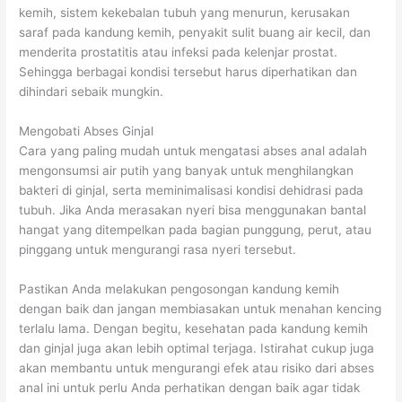
a
w
t
kemih, sistem kekebalan tubuh yang menurun, kerusakan
n
a
u
saraf pada kandung kemih, penyakit sulit buang air kecil, dan
menderita prostatitis atau infeksi pada kelenjar prostat.
g
s
k
Sehingga berbagai kondisi tersebut harus diperhatikan dan
a
a
M
dihindari sebaik mungkin.
t
e
d
m
Mengobati Abses Ginjal
Cara yang paling mudah untuk mengatasi abses anal adalah
i
b
mengonsumsi air putih yang banyak untuk menghilangkan
P
a
bakteri di ginjal, serta meminimalisasi kondisi dehidrasi pada
e
n
tubuh. Jika Anda merasakan nyeri bisa menggunakan bantal
r
t
hangat yang ditempelkan pada bagian punggung, perut, atau
l
u
pinggang untuk mengurangi rasa nyeri tersebut.
u
M
Pastikan Anda melakukan pengosongan kandung kemih
k
e
dengan baik dan jangan membiasakan untuk menahan kencing
a
n
terlalu lama. Dengan begitu, kesehatan pada kandung kemih
n
g
dan ginjal juga akan lebih optimal terjaga. Istirahat cukup juga
akan membantu untuk mengurangi efek atau risiko dari abses
T
a
anal ini untuk perlu Anda perhatikan dengan baik agar tidak
u
t