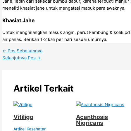
Jahe, lebih dari sekedar bumbu dapur, karena terbukti manjur
meneliti khasiat jahe untuk mengatasi mabuk para awaknya.
Khasiat Jahe
Untuk menghilangkan masuk angin, perut kembung & kolik pd a
air panas. Berikan 1-2 kali per hari sesuai umurnya.
←
Pos Sebelumnya
Selanjutnya Pos
→
Artikel Terkait
Vitiligo
Acanthosis
Nigricans
Artikel Kesehatan