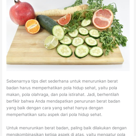
u
k
b
B
h
k
K
e
u
a
K
e
l
a
t
e
s
i
h
d
s
e
t
d
a
e
h
p
a
n
h
a
a
n
m
a
t
d
S
u
t
a
a
a
r
a
n
o
y
a
Sebenarnya tips diet sederhana untuk menurunkan berat
badan harus memperhatikan pola hidup sehat, yaitu pola
n
r
u
h
makan, pola olahraga, dan pola istirahat. Jadi, berhentilah
y
a
r
berfikir bahwa Anda mendapatkan penurunan berat badan
a
n
a
yang baik dengan cara yang sehat hanya dengan
n
g
n
memperhatikan satu aspek dari pola hidup sehat.
g
d
u
Untuk menurunkan berat badan, paling baik dilakukan dengan
S
e
n
mengkombinasikan ketiga aspek di atas, yaitu mengatur pola