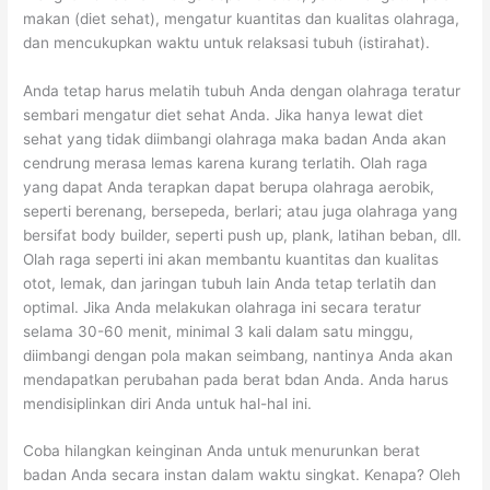
a
w
t
makan (diet sehat), mengatur kuantitas dan kualitas olahraga,
n
a
u
dan mencukupkan waktu untuk relaksasi tubuh (istirahat).
g
s
k
Anda tetap harus melatih tubuh Anda dengan olahraga teratur
a
a
M
sembari mengatur diet sehat Anda. Jika hanya lewat diet
t
e
sehat yang tidak diimbangi olahraga maka badan Anda akan
d
m
cendrung merasa lemas karena kurang terlatih. Olah raga
i
b
yang dapat Anda terapkan dapat berupa olahraga aerobik,
seperti berenang, bersepeda, berlari; atau juga olahraga yang
P
a
bersifat body builder, seperti push up, plank, latihan beban, dll.
e
n
Olah raga seperti ini akan membantu kuantitas dan kualitas
r
t
otot, lemak, dan jaringan tubuh lain Anda tetap terlatih dan
l
u
optimal. Jika Anda melakukan olahraga ini secara teratur
selama 30-60 menit, minimal 3 kali dalam satu minggu,
u
M
diimbangi dengan pola makan seimbang, nantinya Anda akan
k
e
mendapatkan perubahan pada berat bdan Anda. Anda harus
a
n
mendisiplinkan diri Anda untuk hal-hal ini.
n
g
T
a
Coba hilangkan keinginan Anda untuk menurunkan berat
badan Anda secara instan dalam waktu singkat. Kenapa? Oleh
u
t