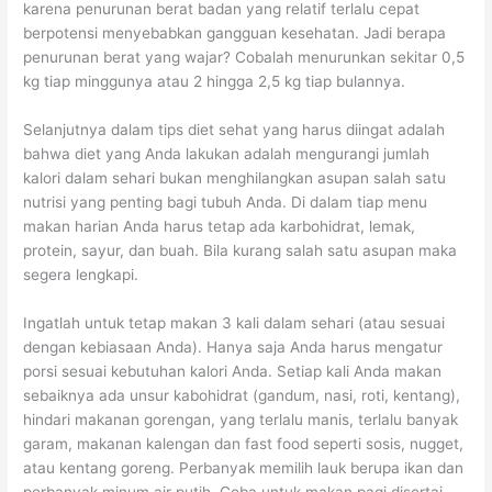
karena penurunan berat badan yang relatif terlalu cepat
b
u
berpotensi menyebabkan gangguan kesehatan. Jadi berapa
u
r
penurunan berat yang wajar? Cobalah menurunkan sekitar 0,5
h
B
kg tiap minggunya atau 2 hingga 2,5 kg tiap bulannya.
e
Selanjutnya dalam tips diet sehat yang harus diingat adalah
r
bahwa diet yang Anda lakukan adalah mengurangi jumlah
a
kalori dalam sehari bukan menghilangkan asupan salah satu
t
nutrisi yang penting bagi tubuh Anda. Di dalam tiap menu
makan harian Anda harus tetap ada karbohidrat, lemak,
B
protein, sayur, dan buah. Bila kurang salah satu asupan maka
a
segera lengkapi.
d
a
Ingatlah untuk tetap makan 3 kali dalam sehari (atau sesuai
n
dengan kebiasaan Anda). Hanya saja Anda harus mengatur
porsi sesuai kebutuhan kalori Anda. Setiap kali Anda makan
sebaiknya ada unsur kabohidrat (gandum, nasi, roti, kentang),
hindari makanan gorengan, yang terlalu manis, terlalu banyak
garam, makanan kalengan dan fast food seperti sosis, nugget,
atau kentang goreng. Perbanyak memilih lauk berupa ikan dan