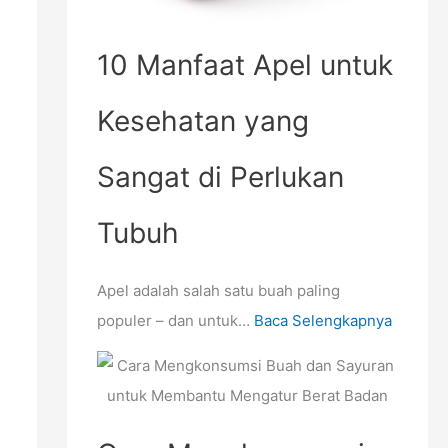
e
k
n
a
10 Manfaat Apel untuk
g
n
a
T
Kesehatan yang
t
u
u
b
Sangat di Perlukan
r
u
Tubuh
B
h
e
r
Apel adalah salah satu buah paling
a
populer – dan untuk…
Baca Selengkapnya
t
B
a
d