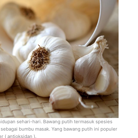
idupan sehari-hari. Bawang putih termasuk spesies
l sebagai bumbu masak. Yang bawang putih ini populer
( antioksidan ).