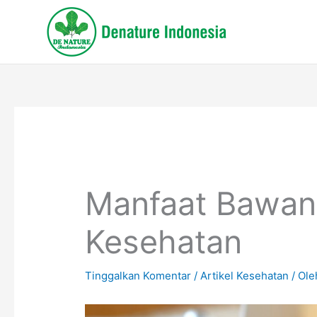
Lewati
ke
konten
Manfaat Bawang
Kesehatan
Tinggalkan Komentar
/
Artikel Kesehatan
/ Ol