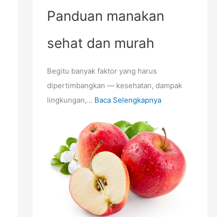
g
n
n
Panduan manakan
d
u
g
e
n
S
sehat dan murah
w
t
a
a
u
n
Begitu banyak faktor yang harus
s
k
g
dipertimbangkan — kesehatan, dampak
a
M
a
lingkungan,…
Baca Selengkapnya
e
t
m
d
b
i
a
P
n
e
t
r
u
l
M
u