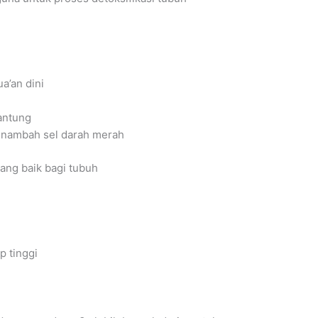
a’an dini
antung
enambah sel darah merah
ang baik bagi tubuh
p tinggi