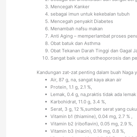
Mencegah Kanker
sebagai imun untuk kekebalan tubuh
Mencegah penyakit Diabetes
Menambah nafsu makan
Anti Aging – memperlambat proses penu
Obat batuk dan Asthma
Obat Tekanan Darah Tinggi dan Gagal J
Sangat baik untuk ostheoporosis dan p
Kandungan zat-zat penting dalam buah Naga y
Air, 87 g, na, sangat kaya akan air
Protein, 1.1 g, 2.1 %,
Lemak, 0.4 g, na,praktis tidak ada lemak
Karbohidrat, 11.0 g, 3.4 %,
Serat, 3 g, 12 %,sumber serat yang cuku
Vitamin b1 (thiamine), 0.04 mg, 2.7 % ,
Vitamin b2 (riboflavin), 0.05 mg, 2.9 %,
Vitamin b3 (niacin), 0.16 mg, 0.8 %,