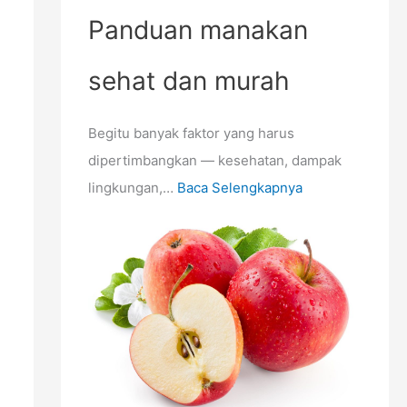
g
n
n
Panduan manakan
d
u
g
e
n
S
sehat dan murah
w
t
a
a
u
n
Begitu banyak faktor yang harus
s
k
g
dipertimbangkan — kesehatan, dampak
a
M
a
lingkungan,…
Baca Selengkapnya
e
t
m
d
b
i
a
P
n
e
t
r
u
l
M
u