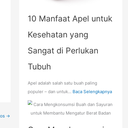
e
k
n
a
10 Manfaat Apel untuk
g
n
a
T
Kesehatan yang
t
u
u
b
Sangat di Perlukan
r
u
Tubuh
B
h
e
r
Apel adalah salah satu buah paling
a
populer – dan untuk…
Baca Selengkapnya
t
B
Pos
→
a
d