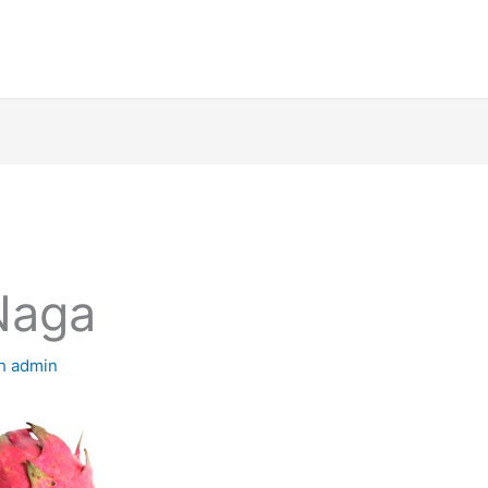
Naga
eh
admin